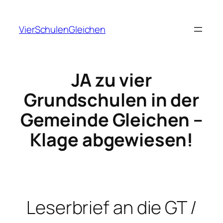
Zum
Inhalt
VierSchulenGleichen
springen
JA zu vier
Grundschulen in der
Gemeinde Gleichen
–
Klage abgewiesen!
Leserbrief an die GT /