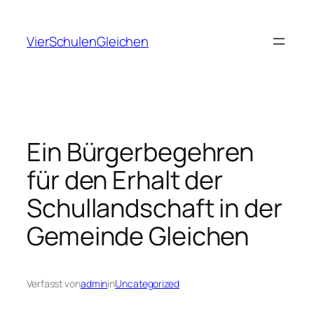
Zum
Inhalt
VierSchulenGleichen
springen
Ein Bürgerbegehren
für den Erhalt der
Schullandschaft in der
Gemeinde Gleichen
Verfasst von
admin
in
Uncategorized